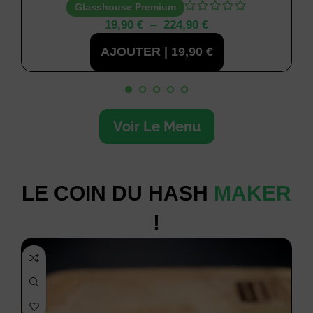
Glasshouse Premium
19,90
€
–
224,90
€
AJOUTER |
19,90
€
Voir Le Menu
LE COIN DU HASH
MAKER
!