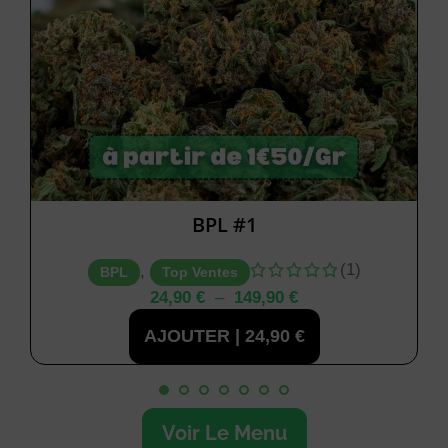
BPL #1
(1)
,
BPL
Top Ventes
24,90
€
–
149,90
€
AJOUTER |
24,90
€
Voir Le Menu