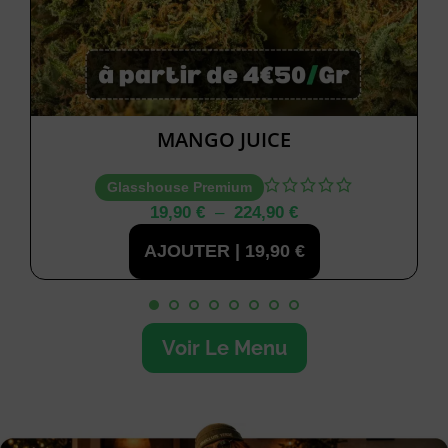
MANGO JUICE
Glasshouse Premium
19,90
€
–
224,90
€
AJOUTER |
19,90
€
Voir Le Menu