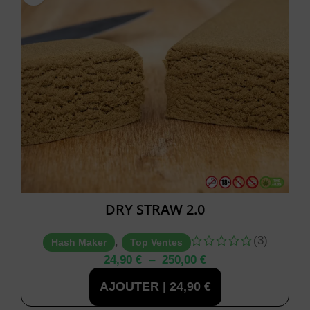
DRY STRAW 2.0
(3)
,
Hash Maker
Top Ventes
24,90
€
–
250,00
€
AJOUTER |
24,90
€