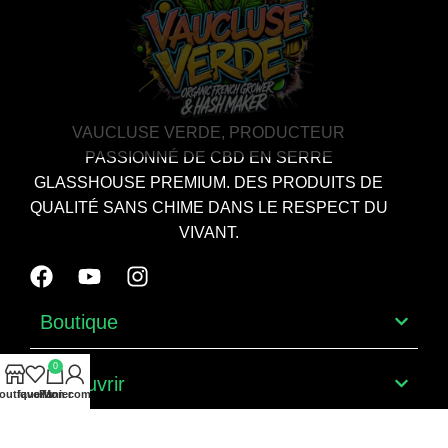
VAUCLUSE VERDE, PRODUCTEUR
PASSIONNÉ DE CBD EN SERRE
GLASSHOUSE PREMIUM. DES PRODUITS DE
QUALITÉ SANS CHIME DANS LE RESPECT DU
VIVANT.
Boutique
0
Découvrir
outique
favoris
Panier
Mon compte
LIENS UTILES