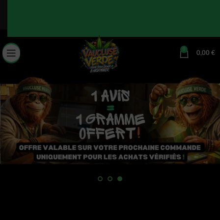
🔥 5% supplémentaires en t'!nscrivant à la newsletter !
0
🔥
0,00
€